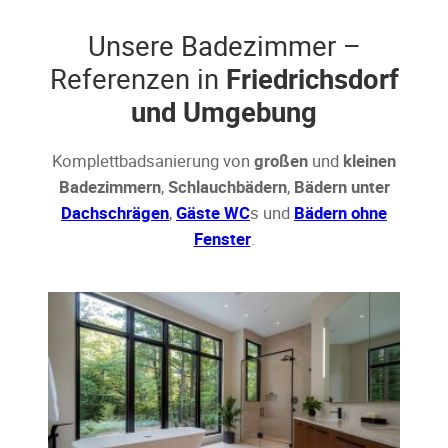
Unsere Badezimmer –
Referenzen in
Friedrichsdorf
und Umgebung
Komplettbadsanierung von
großen
und
kleinen
Badezimmern
,
Schlauchbädern
,
Bädern unter
Dachschrägen
,
Gäste WC
s und
Bädern ohne
Fenster
.