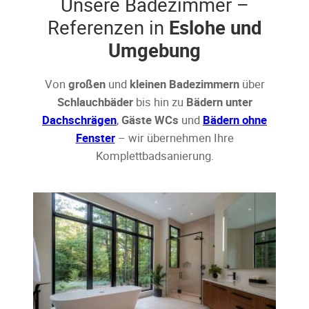
Unsere Badezimmer –
Referenzen in
Eslohe und
Umgebung
Von
großen
und
kleinen Badezimmern
über
Schlauchbäder
bis hin zu
Bädern unter
Dachschrägen
,
Gäste WCs
und
Bädern ohne
Fenster
– wir übernehmen Ihre
Komplettbadsanierung.