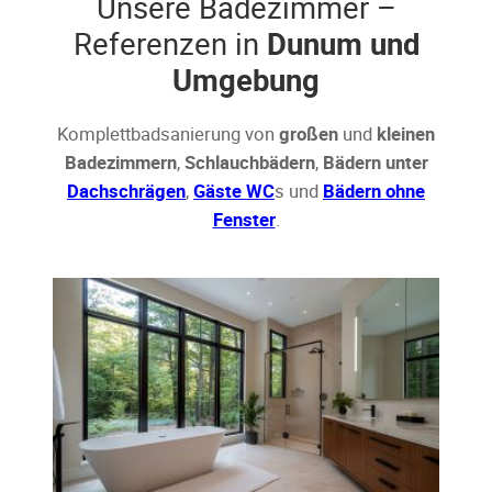
Unsere Badezimmer –
Referenzen in
Dunum und
Umgebung
Komplettbadsanierung von
großen
und
kleinen
Badezimmern
,
Schlauchbädern
,
Bädern unter
Dachschrägen
,
Gäste WC
s und
Bädern ohne
Fenster
.