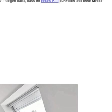
wir sorgen dafür, dass Ihr
neues Bad
pünktlich
und
ohne Stress