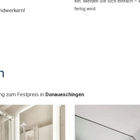
ein. Melden Sie sich einfach – 
fertig wird.
andwerkern!
n
ng zum Festpreis in
Donaueschingen
.