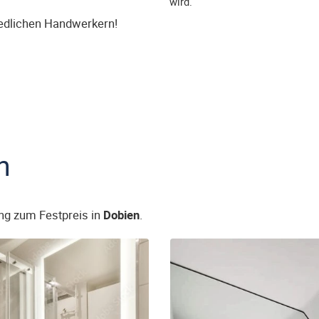
wird.
iedlichen Handwerkern!
n
ng zum Festpreis in
Dobien
.