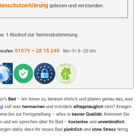
tenschutzerklärung
gelesen und verstanden.
be. 1 Rückruf zur Terminabstimmung.
01579 – 28 15 240
nrufen:
· Mo–Fr 8–20 Uhr
für’s
Bad
– wir hören zu, beraten ehrlich und planen genau das, was
ad
soll was
hermachen
und trotzdem
alltagstauglich
sein? Kriegen
me bis zur Fertigstellung – alles in
bester Qualität
. Kommen Sie
ei und wir sprechen über Ihr Bad –
kostenlos
und
unverbindlich
.
orgen dafür, dass Ihr neues Bad
pünktlich
und
ohne Stress
fertig