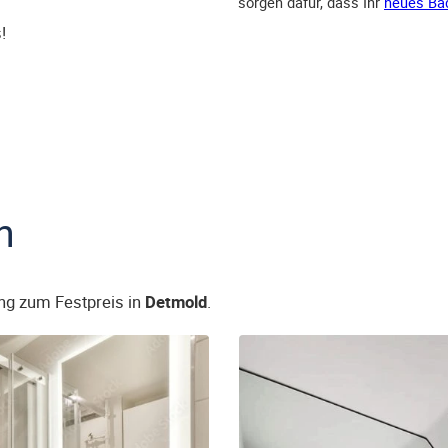
sorgen dafür, dass Ihr
neues Ba
!
n
ng zum Festpreis in
Detmold
.