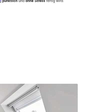
d
pünktlich
und
ohne Stress
fertig wird.