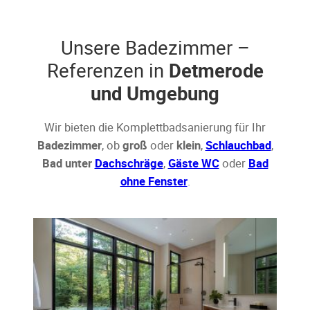
Unsere Badezimmer –
Referenzen in
Detmerode
und Umgebung
Wir bieten die Komplettbadsanierung für Ihr
Badezimmer
, ob
groß
oder
klein
,
Schlauchbad
,
Bad unter
Dachschräge
,
Gäste WC
oder
Bad
ohne Fenster
.