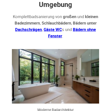
Umgebung
Komplettbadsanierung von
großen
und
kleinen
Badezimmern
,
Schlauchbädern
,
Bädern unter
Dachschrägen
,
Gäste WC
s und
Bädern ohne
Fenster
.
Moderne Badarchitektur