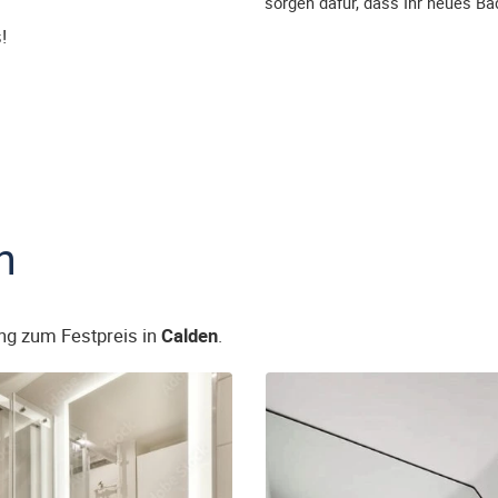
sorgen dafür, dass Ihr neues B
!
n
ng zum Festpreis in
Calden
.