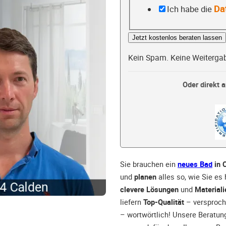
Da
Ich habe die
Jetzt kostenlos beraten lassen
Kein Spam. Keine Weiterga
Oder direkt a
Sie brauchen ein
neues Bad
in 
und
planen
alles so, wie Sie es
clevere Lösungen
und
Materiali
liefern
Top-Qualität
– versproch
– wortwörtlich! Unsere Beratun