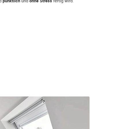
ad
pünktlich
und
ohne Stress
fertig wird.