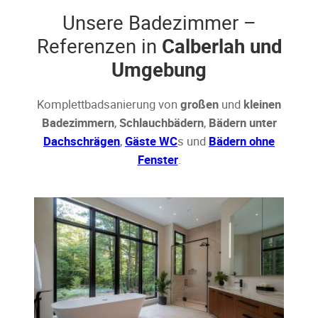
Unsere Badezimmer –
Referenzen in
Calberlah und
Umgebung
Komplettbadsanierung von
großen
und
kleinen
Badezimmern
,
Schlauchbädern
,
Bädern unter
Dachschrägen
,
Gäste WC
s und
Bädern ohne
Fenster
.