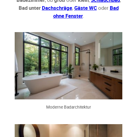
Bad unter
Dachschräge
,
Gäste WC
oder
Bad
ohne Fenster
.
Moderne Badarchitektur