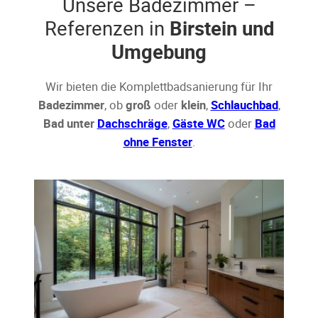
Unsere Badezimmer –
Referenzen in
Birstein und
Umgebung
Wir bieten die Komplettbadsanierung für Ihr
Badezimmer
, ob
groß
oder
klein
,
Schlauchbad
,
Bad unter
Dachschräge
,
Gäste WC
oder
Bad
ohne Fenster
.