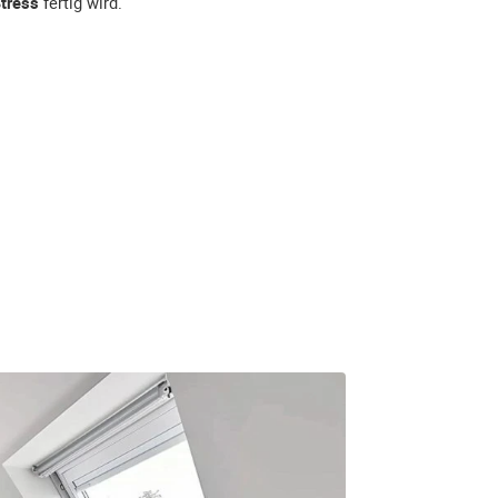
tress
fertig wird.