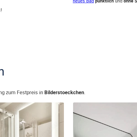
neues Bad
pünktlich
und
ohne S
!
n
ng zum Festpreis in
Bilderstoeckchen
.