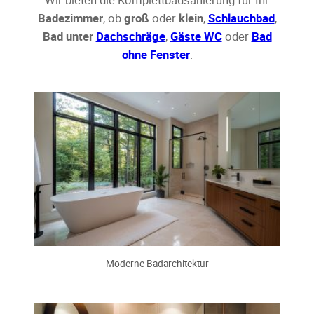
Badezimmer
, ob
groß
oder
klein
,
Schlauchbad
,
Bad unter
Dachschräge
,
Gäste WC
oder
Bad
ohne Fenster
.
Moderne Badarchitektur