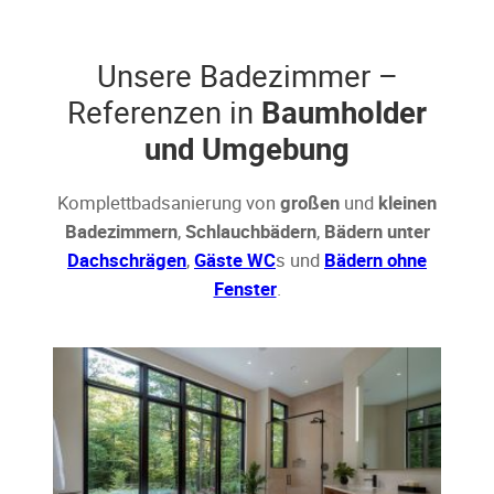
Unsere Badezimmer –
Referenzen in
Baumholder
und Umgebung
Komplettbadsanierung von
großen
und
kleinen
Badezimmern
,
Schlauchbädern
,
Bädern unter
Dachschrägen
,
Gäste WC
s und
Bädern ohne
Fenster
.