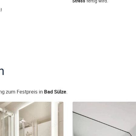
Stress
fertig wird.
!
n
ng zum Festpreis in
Bad Sülze
.