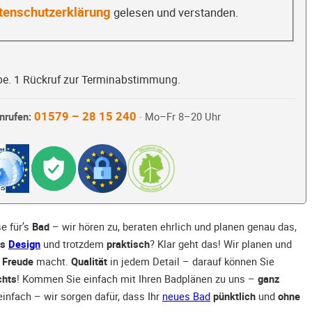
tenschutzerklärung
gelesen und verstanden.
be. 1 Rückruf zur Terminabstimmung.
01579 – 28 15 240
nrufen:
· Mo–Fr 8–20 Uhr
e für’s
Bad
– wir hören zu, beraten ehrlich und planen genau das,
es
Design
und trotzdem
praktisch
? Klar geht das! Wir planen und
 Freude
macht.
Qualität
in jedem Detail – darauf können Sie
chts
! Kommen Sie einfach mit Ihren Badplänen zu uns –
ganz
einfach – wir sorgen dafür, dass Ihr
neues Bad
pünktlich
und
ohne