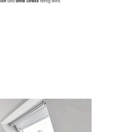
lich
und
ohne Stress
fertig wird.