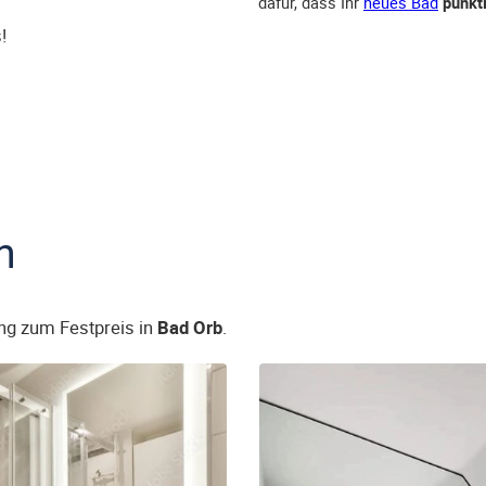
dafür, dass Ihr
neues Bad
pünkt
!
n
ng zum Festpreis in
Bad Orb
.