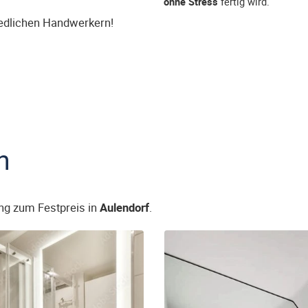
ohne Stress
fertig wird.
iedlichen Handwerkern!
n
ng zum Festpreis in
Aulendorf
.