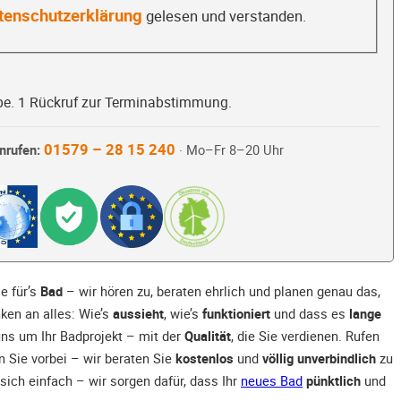
tenschutzerklärung
gelesen und verstanden.
be. 1 Rückruf zur Terminabstimmung.
01579 – 28 15 240
nrufen:
· Mo–Fr 8–20 Uhr
e für’s
Bad
– wir hören zu, beraten ehrlich und planen genau das,
nken an alles: Wie’s
aussieht
, wie’s
funktioniert
und dass es
lange
uns um Ihr Badprojekt – mit der
Qualität
, die Sie verdienen. Rufen
 Sie vorbei – wir beraten Sie
kostenlos
und
völlig unverbindlich
zu
sich einfach – wir sorgen dafür, dass Ihr
neues Bad
pünktlich
und