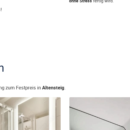
ohne Stress
fertig wird.
!
n
ng zum Festpreis in
Altensteig
.