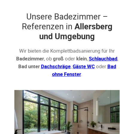
Unsere Badezimmer –
Referenzen in
Allersberg
und Umgebung
Wir bieten die Komplettbadsanierung für Ihr
Badezimmer
, ob
groß
oder
klein
,
Schlauchbad
,
Bad unter
Dachschräge
,
Gäste WC
oder
Bad
ohne Fenster
.