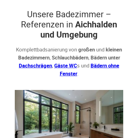
Unsere Badezimmer –
Referenzen in
Aichhalden
und Umgebung
Komplettbadsanierung von
großen
und
kleinen
Badezimmern
,
Schlauchbädern
,
Bädern unter
Dachschrägen
,
Gäste WC
s und
Bädern ohne
Fenster
.