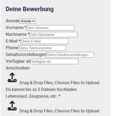
Deine Bewerbung
Anrede
Vorname
*
h
Nachname
*
i
E-Mail
*
s
Phone
t
Gehaltsvorstellungen
o
Verfügbar ab
r
Anschreiben
y
p
Drag & Drop Files,
Choose Files to Upload
a
Du kannst bis zu 5 Dateien hochladen.
g
Lebenslauf, Zeugnisse, etc.
*
e
u
Drag & Drop Files,
Choose Files to Upload
r