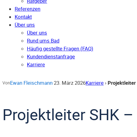
Ratgeber
Referenzen
Kontakt
Über uns
Über uns
Rund ums Bad
Häufig gestellte Fragen (FAQ)
Kunden­dienst­anfrage
Karriere
Ewan Fleischmann
23. März 2026
Karriere
›
Projektleite
Von
·
Projektleiter SHK 