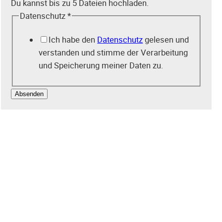
Du kannst bis zu 5 Dateien hochladen.
l
Datenschutz
*
Z
e
Ich habe den
Datenschutz
gelesen und
u
verstanden und stimme der Verarbeitung
g
und Speicherung meiner Daten zu.
n
i
Absenden
s
s
e
,